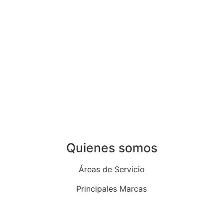
Instalación de calderas de gas en Madrid
Instalación de calderas de gasoil en Madrid
Instalación de aire acondicionado en Madrid
Instalación de calentadores en Madrid
Instalación de termos eléctricos en Madrid
Instalación de termostatos en Madrid
Quienes somos
Áreas de Servicio
Principales Marcas
Quiénes Somos