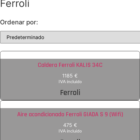
Ferroli
Ordenar por:
Caldera Ferroli KALIS 34C
1185 €
IVA incluido
Ferroli
Aire acondicionado Ferroli GIADA S 9 (Wifi)
475 €
IVA incluido