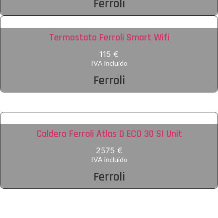
Ferroli
Termostato Ferroli Smart Wifi
115 €
IVA incluido
Ferroli
Caldera Ferroli Atlas D ECO 30 SI Unit
2575 €
IVA incluido
Ferroli