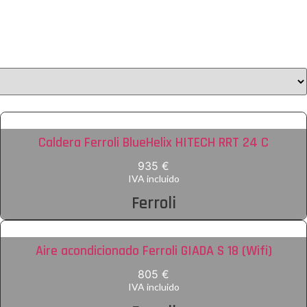
Caldera Ferroli BlueHelix HITECH RRT 24 C
935 €
IVA incluido
Ferroli
Aire acondicionado Ferroli GIADA S 18 (Wifi)
805 €
IVA incluido