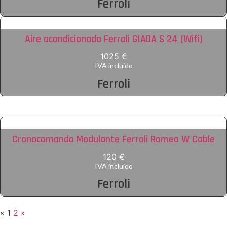
Ferroli
Aire acondicionado Ferroli GIADA S 24 (Wifi)
1025 €
IVA incluido
Ferroli
Cronocomando Modulante Ferroli Romeo W Cable
120 €
IVA incluido
Ferroli
«
1
2
»