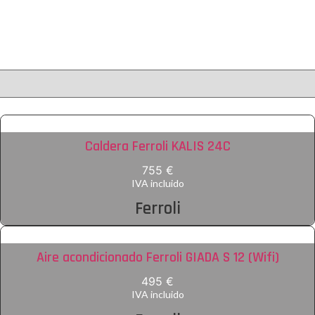
Caldera Ferroli KALIS 24C
755 €
IVA incluido
Ferroli
Aire acondicionado Ferroli GIADA S 12 (Wifi)
495 €
IVA incluido