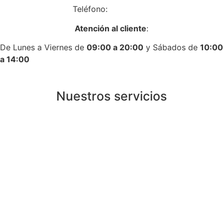
Teléfono:
917758431
Atención al cliente
:
De Lunes a Viernes de
09:00 a 20:00
y Sábados de
10:00
a 14:00
Nuestros servicios
Instalación de calderas de gas en Madrid
Instalación de calderas de gasoil en Madrid
Instalación de aire acondicionado en Madrid
Instalación de calentadores en Madrid
Instalación de termos eléctricos en Madrid
Instalación de termostatos en Madrid