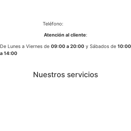
Av. de Algorta, 14, Local 14, 28830 San Fernando de
Henares, Madrid
Teléfono:
917758431
Atención al cliente
:
De Lunes a Viernes de
09:00 a 20:00
y Sábados de
10:00
a 14:00
Nuestros servicios
Instalación de calderas de gas en Madrid
Instalación de calderas de gasoil en Madrid
Instalación de aire acondicionado en Madrid
Instalación de calentadores en Madrid