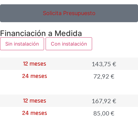
Solicita Presupuesto
Financiación a Medida
Sin instalación
Con instalación
12 meses
143,75 €
24 meses
72,92 €
12 meses
167,92 €
24 meses
85,00 €