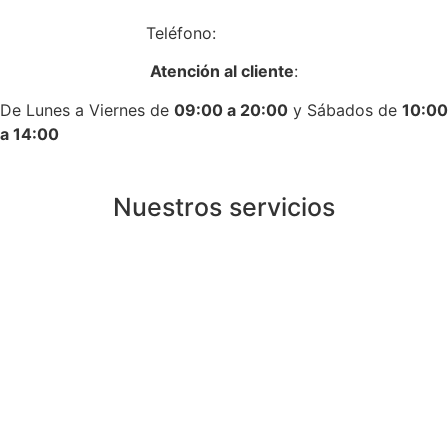
Teléfono:
917758431
Atención al cliente
:
De Lunes a Viernes de
09:00 a 20:00
y Sábados de
10:00
a 14:00
Nuestros servicios
Instalación de calderas de gas en Madrid
Instalación de calderas de gasoil en Madrid
Instalación de aire acondicionado en Madrid
Instalación de calentadores en Madrid
Instalación de termos eléctricos en Madrid
Instalación de termostatos en Madrid