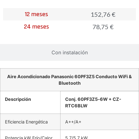
12 meses
152,76 €
24 meses
78,75 €
Con instalación
Aire Acondicionado Panasonic 60PF3Z5 Conducto WiFi &
Bluetooth
Descripción
Conj. 60PF3Z5‐6W + CZ-
RTC6BLW
Eficiencia Energética
A++/A+
Potencia kW Frío/Calor
5,7/5,7 kW