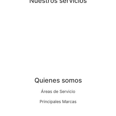
Nuestros servicios
Instalación de calderas de gas en Madrid
Instalación de calderas de gasoil en Madrid
Instalación de aire acondicionado en Madrid
Instalación de calentadores en Madrid
Instalación de termos eléctricos en Madrid
Instalación de termostatos en Madrid
Quienes somos
Áreas de Servicio
Principales Marcas
Quiénes Somos