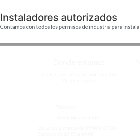
Instaladores autorizados
Contamos con todos los permisos de industria para instala
Donde estamos
N
Instalaciones Volcan Calderas y Aire
Inst
Acondicionado
Av. de Algorta, 14, Local 14, 28830
Insta
San Fernando de Henares, Madrid
Teléfono:
917758431
Insta
Atención al cliente
:
In
De Lunes a Viernes de
09:00 a 20:00
y
Sábados de
10:00 a 14:00
Insta