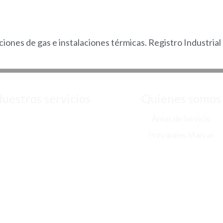
ciones de gas e instalaciones térmicas. Registro Industria
uestros servicios
Quienes somos
alación de calderas de gas en
Áreas de Servicio
Madrid
Principales Marcas
lación de calderas de gasoil en
Quiénes Somos
Madrid
Blog
lación de aire acondicionado en
Madrid
stalación de calentadores en
Madrid
lación de termos eléctricos en