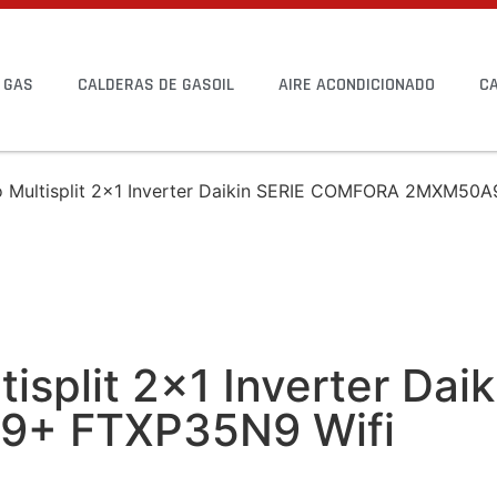
 GAS
CALDERAS DE GASOIL
AIRE ACONDICIONADO
C
do Multisplit 2×1 Inverter Daikin SERIE COMFORA 2MXM5
tisplit 2×1 Inverter D
+ FTXP35N9 Wifi