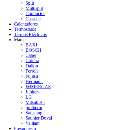
Split
Multisplit
Conductos
Cassette
Calentadores
Termostatos
Termos Eléctricos
Marcas
BAXI
BOSCH
Cabel
Cointra
Daikin
Ferroli
Fujitsu
Hermann
IMMERGAS
Junkers
LG
Mitsubishi
protherm
Samsung
Saunier Duval
Vaillant
Presupuesto