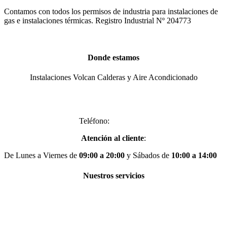
Contamos con todos los permisos de industria para instalaciones de
gas e instalaciones térmicas. Registro Industrial Nº 204773
Donde estamos
Instalaciones Volcan Calderas y Aire Acondicionado
Av. de Algorta, 14, Local 14, 28830 San Fernando de Henares,
Madrid
Teléfono:
917758431
Atención al cliente
:
De Lunes a Viernes de
09:00 a 20:00
y Sábados de
10:00 a 14:00
Nuestros servicios
Instalación de calderas de gas en Madrid
Instalación de calderas de gasoil en Madrid