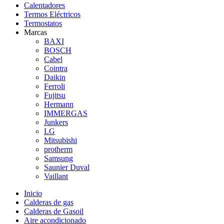
Calentadores
Termos Eléctricos
Termostatos
Marcas
BAXI
BOSCH
Cabel
Cointra
Daikin
Ferroli
Fujitsu
Hermann
IMMERGAS
Junkers
LG
Mitsubishi
protherm
Samsung
Saunier Duval
Vaillant
Inicio
Calderas de gas
Calderas de Gasoil
Aire acondicionado