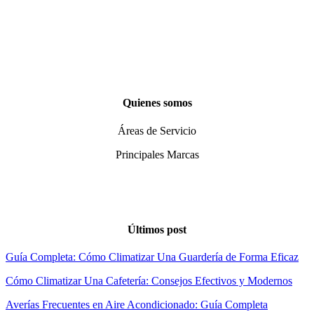
Instalación de aire acondicionado en Madrid
Instalación de calentadores en Madrid
Instalación de termos eléctricos en Madrid
Instalación de termostatos en Madrid
Quienes somos
Áreas de Servicio
Principales Marcas
Quiénes Somos
Blog
Últimos post
Guía Completa: Cómo Climatizar Una Guardería de Forma Eficaz
Cómo Climatizar Una Cafetería: Consejos Efectivos y Modernos
Averías Frecuentes en Aire Acondicionado: Guía Completa