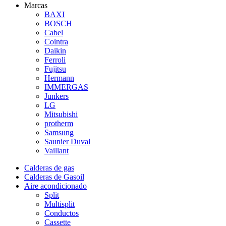
Marcas
BAXI
BOSCH
Cabel
Cointra
Daikin
Ferroli
Fujitsu
Hermann
IMMERGAS
Junkers
LG
Mitsubishi
protherm
Samsung
Saunier Duval
Vaillant
Calderas de gas
Calderas de Gasoil
Aire acondicionado
Split
Multisplit
Conductos
Cassette