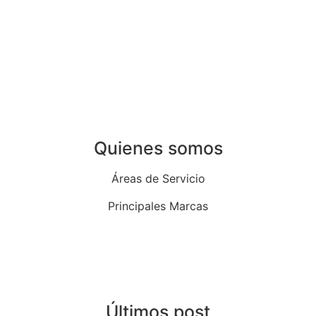
Instalación de aire acondicionado en Madrid
Instalación de calentadores en Madrid
Instalación de termos eléctricos en Madrid
Instalación de termostatos en Madrid
Quienes somos
Áreas de Servicio
Principales Marcas
Quiénes Somos
Blog
Últimos post