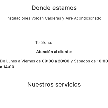
Donde estamos
Instalaciones Volcan Calderas y Aire Acondicionado
Av. de Algorta, 14, Local 14, 28830 San Fernando de
Henares, Madrid
Teléfono:
917758431
Atención al cliente
:
De Lunes a Viernes de
09:00 a 20:00
y Sábados de
10:00
a 14:00
Nuestros servicios
Instalación de calderas de gas en Madrid
Instalación de calderas de gasoil en Madrid