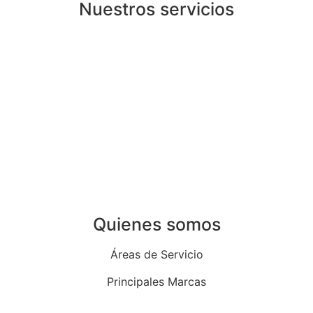
Nuestros servicios
Instalación de calderas de gas en Madrid
Instalación de calderas de gasoil en Madrid
Instalación de aire acondicionado en Madrid
Instalación de calentadores en Madrid
Instalación de termos eléctricos en Madrid
Instalación de termostatos en Madrid
Quienes somos
Áreas de Servicio
Principales Marcas
Quiénes Somos