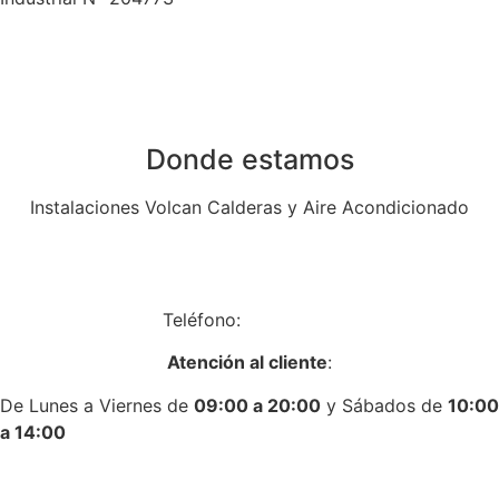
Donde estamos
Instalaciones Volcan Calderas y Aire Acondicionado
Av. de Algorta, 14, Local 14, 28830 San Fernando de
Henares, Madrid
Teléfono:
917758431
Atención al cliente
:
De Lunes a Viernes de
09:00 a 20:00
y Sábados de
10:00
a 14:00