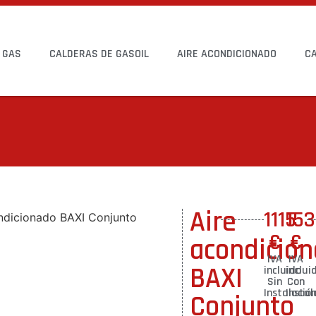
 GAS
CALDERAS DE GASOIL
AIRE ACONDICIONADO
C
Aire
1115
15
ndicionado BAXI Conjunto
€
€
acondicio
IVA
IVA
BAXI
incluido
inclui
Sin
Con
Instalació
Instal
Conjunto