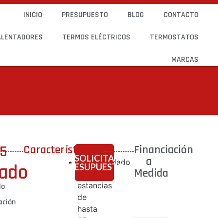
INICIO
PRESUPUESTO
BLOG
CONTACTO
ALENTADORES
TERMOS ELÉCTRICOS
TERMOSTATOS
MARCAS
35
Características
Financiación
SOLICITA
a
Recomendado
nado
PRESUPUESTO
Medida
para
estancias
do
Sin
de
n
ación
instalación
hasta