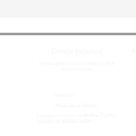
Donde estamos
N
Instalaciones Volcan Calderas y Aire
Inst
Acondicionado
Av. de Algorta, 14, Local 14, 28830
Insta
San Fernando de Henares, Madrid
Teléfono:
917758431
Insta
Atención al cliente
:
In
De Lunes a Viernes de
09:00 a 20:00
y
Sábados de
10:00 a 14:00
Insta