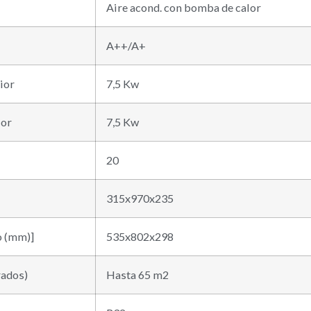
Aire acond. con bomba de calor
A++/A+
ior
7,5 Kw
ior
7,5 Kw
20
315x970x235
o (mm)]
535x802x298
rados)
Hasta 65 m2