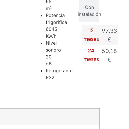
65
Con
m²
instalación
Potencia
frigorífica
6045
12
97,33
Kw/h
meses
€
Nivel
sonoro
24
50,18
20
meses
€
dB
Refrigerante
R32