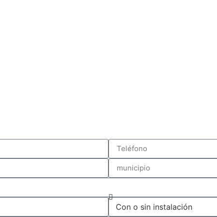
ación de termostatos en Madrid
Instalaciones Volcán ® Todos los derechos reservados 2026.
Aviso Legal
Política de privacidad